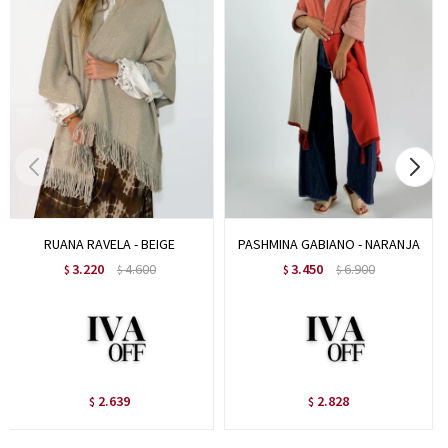
RUANA RAVELA - BEIGE
PASHMINA GABIANO - NARANJA
3.220
4.600
3.450
6.900
$
$
$
$
2.639
2.828
$
$