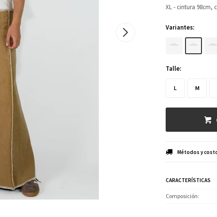
XL - cintura 98cm,
Variantes:
Talle:
L
M
Métodos y costo
CARACTERÍSTICAS
Composición