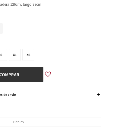
 cadera 126cm, largo 97cm
S
XL
XS
COMPRAR
s de envío
Denim