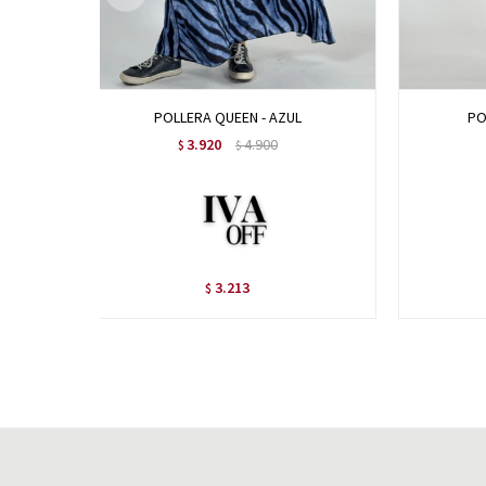
POLLERA QUEEN - AZUL
PO
3.920
4.900
$
$
3.213
$