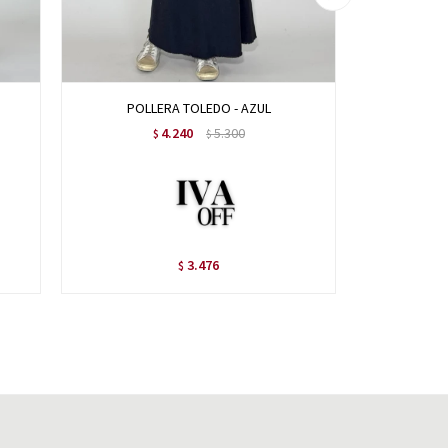
POLLERA TOLEDO - AZUL
POLL
4.240
5.300
$
$
3.476
$