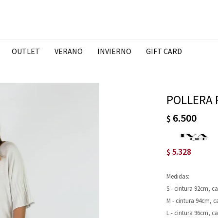
OUTLET
VERANO
INVIERNO
GIFT CARD
POLLERA 
6.500
$
5.328
$
Medidas:
S - cintura 92cm, 
M - cintura 94cm, 
L - cintura 96cm, 