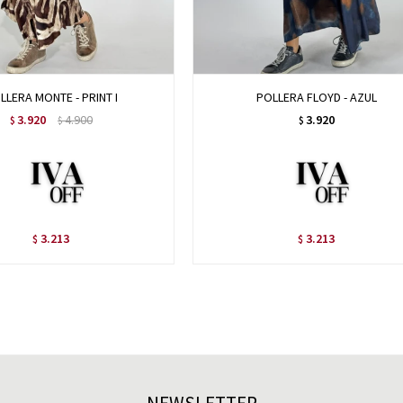
LLERA MONTE - PRINT I
POLLERA FLOYD - AZUL
3.920
4.900
3.920
$
$
$
3.213
3.213
$
$