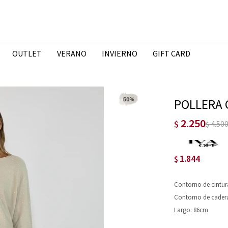
OUTLET
VERANO
INVIERNO
GIFT CARD
POLLERA 
2.250
$
4.50
$
1.844
$
Contorno de cintur
Contorno de cader
Largo: 86cm