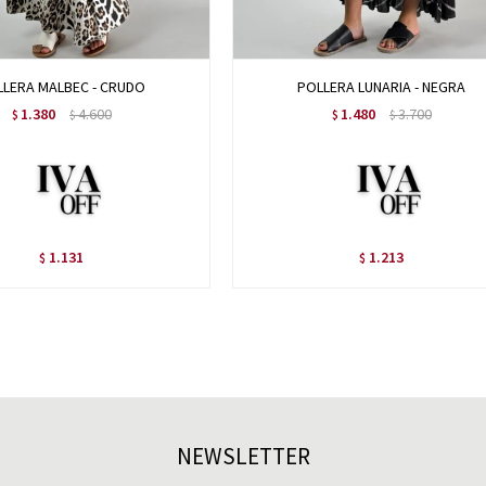
LLERA MALBEC - CRUDO
POLLERA LUNARIA - NEGRA
1.380
4.600
1.480
3.700
$
$
$
$
1.131
1.213
$
$
NEWSLETTER