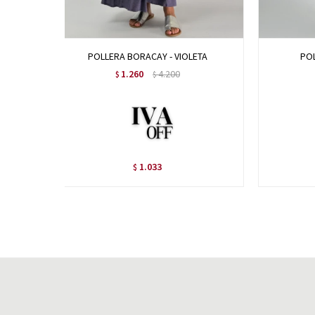
POLLERA BORACAY - VIOLETA
PO
1.260
4.200
$
$
1.033
$