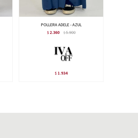
POLLERA ADELE - AZUL
POLL
2.360
5.900
$
$
1.934
$