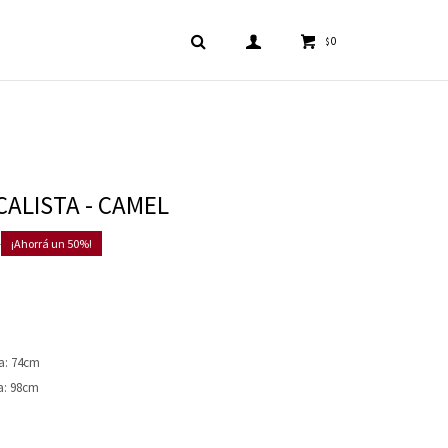
0
$
CALISTA - CAMEL
0
50
a: 74cm
a: 98cm