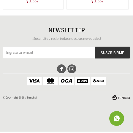
1.557
1.557
$
$
NEWSLETTER
¡Suscribite y recibí todas nuestras novedades!
SUSCRIBIRME


© Copyright 2026 / Panthai