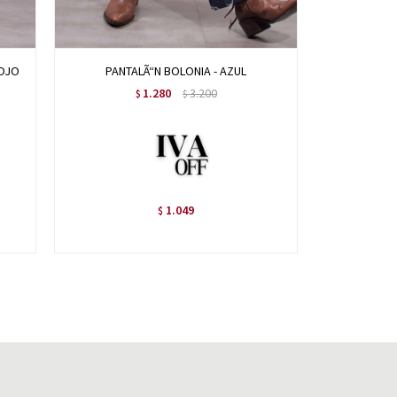
ROJO
PANTALÃ“N BOLONIA - AZUL
PANT
1.280
3.200
$
$
1.049
$