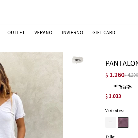
OUTLET
VERANO
INVIERNO
GIFT CARD
PANTALON
1.260
$
4.20
$
1.033
$
Variantes:
Talle: