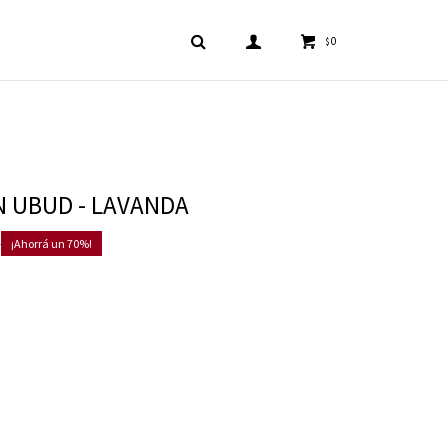
0
$
 UBUD - LAVANDA
0
70