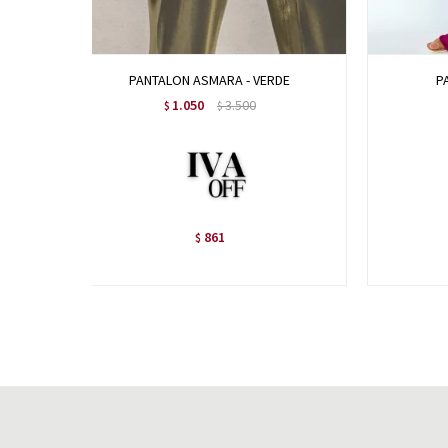
PANTALON ASMARA - VERDE
P
1.050
3.500
$
$
861
$