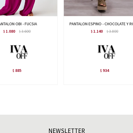
ANTALON OBI - FUCSIA
PANTALON ESPINO - CHOCOLATE Y 
1.080
3.600
1.140
3.800
$
$
$
$
885
934
$
$
NEWSLETTER