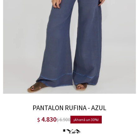
PANTALON RUFINA - AZUL
4.830
$
6.900
$
30