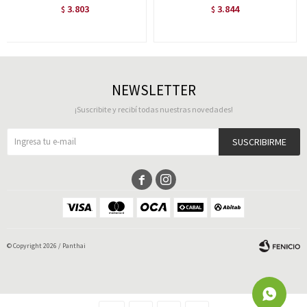
3.803
3.844
$
$
NEWSLETTER
¡Suscribite y recibí todas nuestras novedades!
SUSCRIBIRME


© Copyright 2026 / Panthai