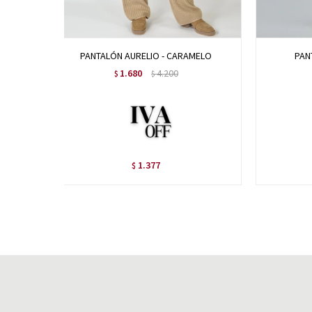
PANTALÓN AURELIO - CARAMELO
PAN
1.680
4.200
$
$
1.377
$