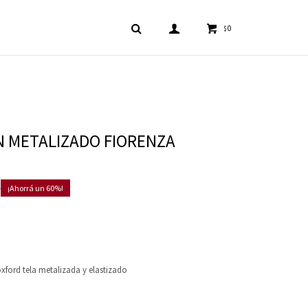
0
$
 METALIZADO FIORENZA
0
60
xford tela metalizada y elastizado