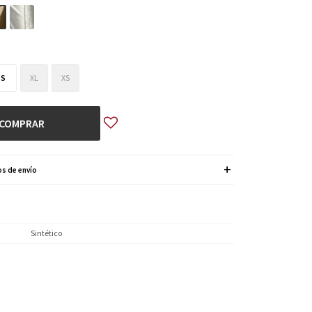
S
XL
XS
COMPRAR
s de envío
Sintético