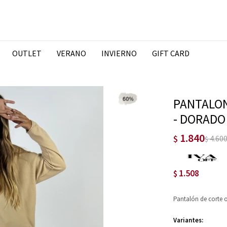
OUTLET
VERANO
INVIERNO
GIFT CARD
PANTALON
- DORADO
1.840
$
4.60
$
1.508
$
Pantalón de corte o
Variantes: