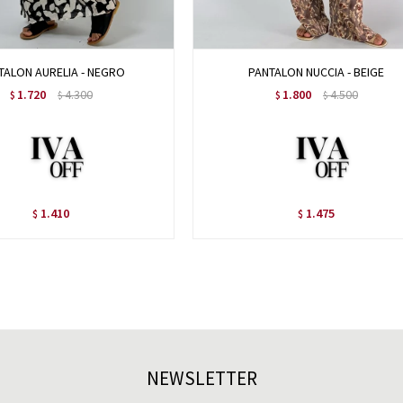
TALON AURELIA - NEGRO
PANTALON NUCCIA - BEIGE
1.720
4.300
1.800
4.500
$
$
$
$
1.410
1.475
$
$
NEWSLETTER