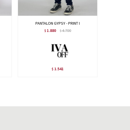
PANTALON GYPSY - PRINT I
PANTALON 
1.880
4.700
$
$
1.541
$