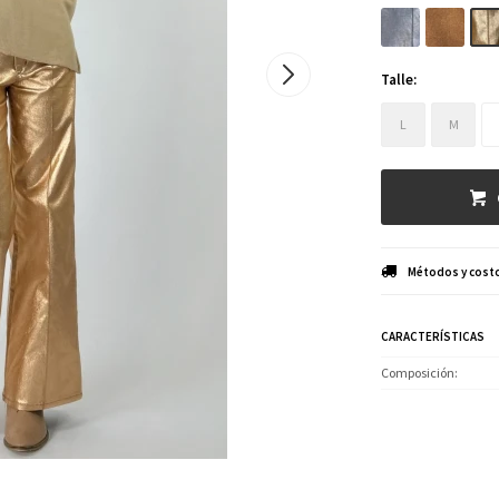
Talle:
L
M
Métodos y costo
CARACTERÍSTICAS
Composición