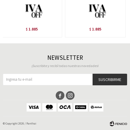
1.885
1.885
$
$
NEWSLETTER
¡Suscribite y recibí todas nuestras novedades!
SUSCRIBIRME


© Copyright 2026 / Panthai