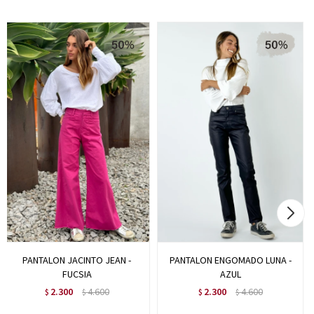
PANTALON JACINTO JEAN -
PANTALON ENGOMADO LUNA -
FUCSIA
AZUL
2.300
4.600
2.300
4.600
$
$
$
$