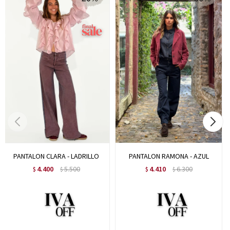
PANTALON CLARA - LADRILLO
PANTALON RAMONA - AZUL
4.400
5.500
4.410
6.300
$
$
$
$