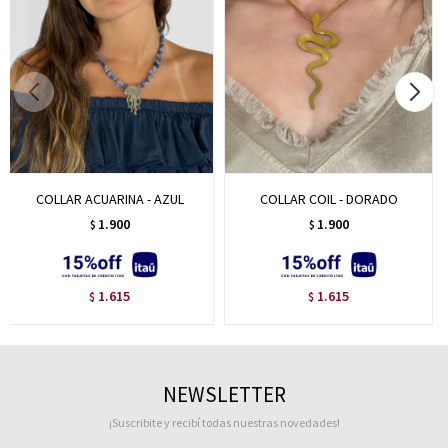
COLLAR ACUARINA - AZUL
COLLAR COIL - DORADO
1.900
1.900
$
$
1.615
1.615
$
$
NEWSLETTER
¡Suscribite y recibí todas nuestras novedades!