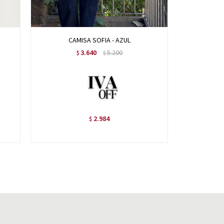
CAMISA SOFIA - AZUL
CAM
3.640
5.200
$
$
2.984
$