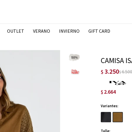
OUTLET
VERANO
INVIERNO
GIFT CARD
CAMISA IS
3.250
$
6.50
$
2.664
$
Variantes:
Talle: