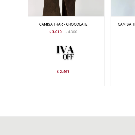
CAMISA THAR - CHOCOLATE
CAMISA T
3.010
4.300
$
$
2.467
$