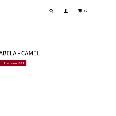
0
$
ABELA - CAMEL
0
50