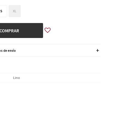
S
XL
COMPRAR
s de envío
Lino