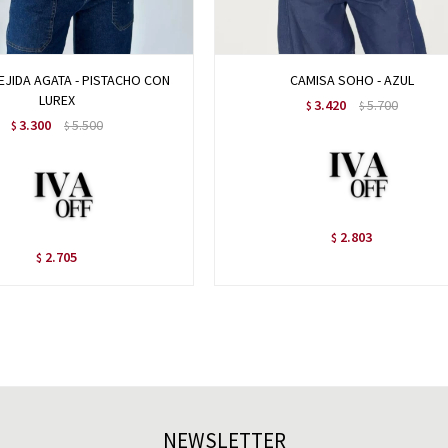
EJIDA AGATA - PISTACHO CON
CAMISA SOHO - AZUL
LUREX
3.420
5.700
$
$
3.300
5.500
$
$
2.803
$
2.705
$
NEWSLETTER