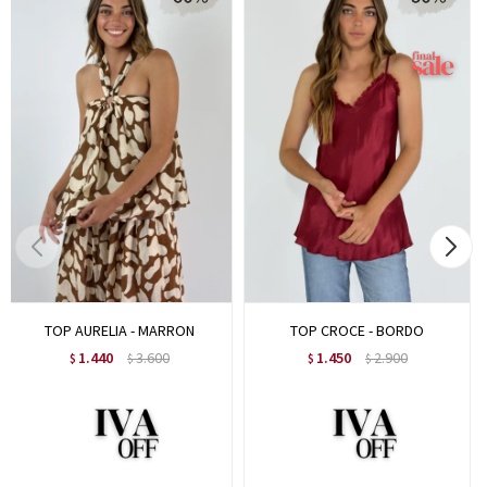
TOP AURELIA - MARRON
TOP CROCE - BORDO
1.440
3.600
1.450
2.900
$
$
$
$