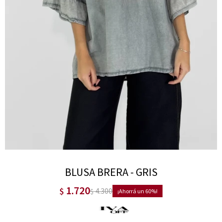
BLUSA BRERA - GRIS
1.720
$
4.300
$
60