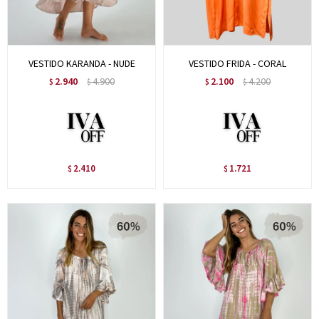
VESTIDO KARANDA - NUDE
VESTIDO FRIDA - CORAL
2.940
4.900
2.100
4.200
$
$
$
$
2.410
1.721
$
$