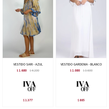
VESTIDO SARI - AZUL
VESTIDO GARDENIA - BLANCO
1.680
4.200
1.080
3.600
$
$
$
$
1.377
885
$
$