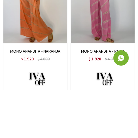
MONO ANANDITA - NARANJA
MONO ANANDITA - ROSA
1.920
4.800
1.920
4.800
$
$
$
$
1.574
1.574
$
$