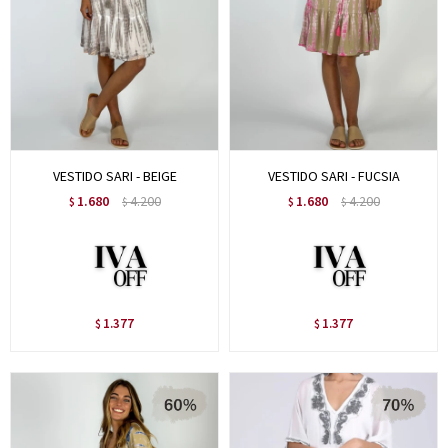
VESTIDO SARI - BEIGE
VESTIDO SARI - FUCSIA
1.680
4.200
1.680
4.200
$
$
$
$
1.377
1.377
$
$