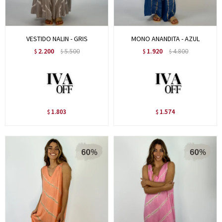
VESTIDO NALIN - GRIS
MONO ANANDITA - AZUL
2.200
5.500
1.920
4.800
$
$
$
$
1.803
1.574
$
$