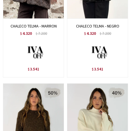
CHALECO TELMA - MARRON
CHALECO TELMA - NEGRO
4.320
7.200
4.320
7.200
$
$
$
$
3.541
3.541
$
$