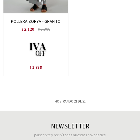
POLLERA ZORYA - GRAFITO
2.120
5.300
$
$
1.738
$
MOSTRANDO
21
DE
21
NEWSLETTER
¡Suscribite y recibí todas nuestras novedades!