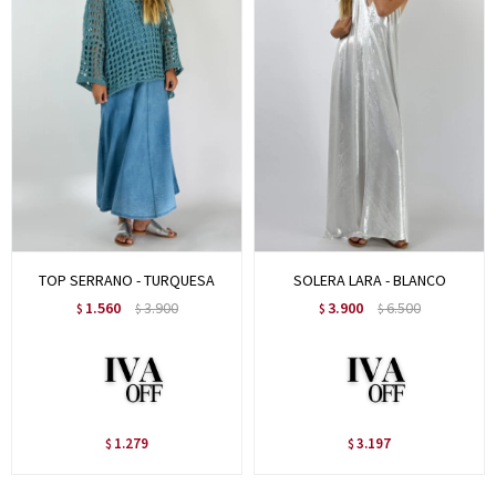
TOP SERRANO - TURQUESA
SOLERA LARA - BLANCO
1.560
3.900
3.900
6.500
$
$
$
$
1.279
3.197
$
$