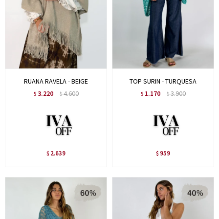
RUANA RAVELA - BEIGE
TOP SURIN - TURQUESA
3.220
4.600
1.170
3.900
$
$
$
$
2.639
959
$
$