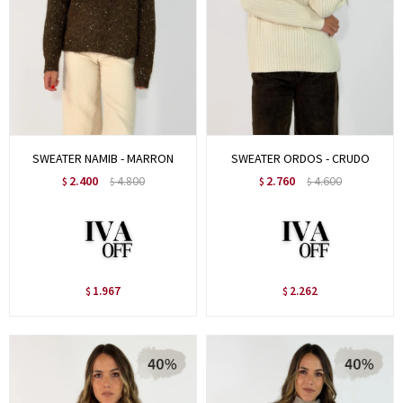
SWEATER NAMIB - MARRON
SWEATER ORDOS - CRUDO
2.400
4.800
2.760
4.600
$
$
$
$
1.967
2.262
$
$