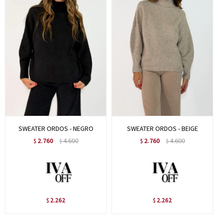
SWEATER ORDOS - NEGRO
SWEATER ORDOS - BEIGE
2.760
4.600
2.760
4.600
$
$
$
$
2.262
2.262
$
$