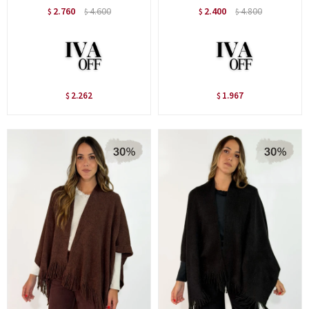
2.760
4.600
2.400
4.800
$
$
$
$
2.262
1.967
$
$