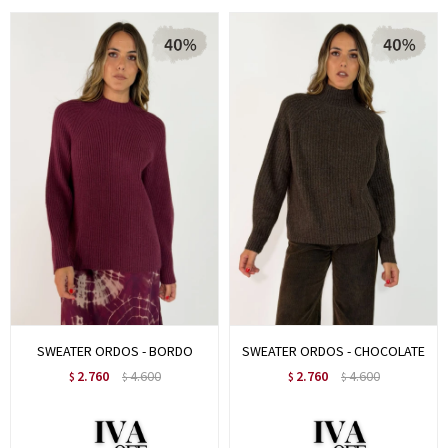
SWEATER ORDOS - BORDO
SWEATER ORDOS - CHOCOLATE
2.760
4.600
2.760
4.600
$
$
$
$