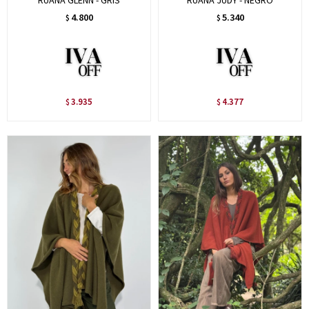
RUANA GLENN - GRIS
RUANA JUDY - NEGRO
4.800
5.340
$
$
3.935
4.377
$
$