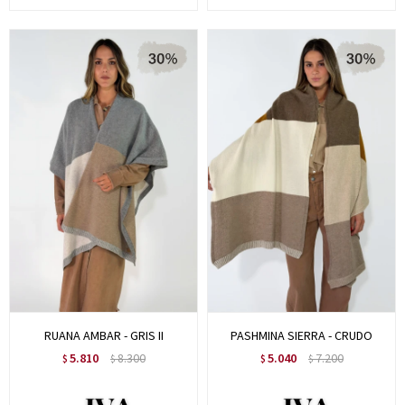
RUANA AMBAR - GRIS II
PASHMINA SIERRA - CRUDO
5.810
8.300
5.040
7.200
$
$
$
$