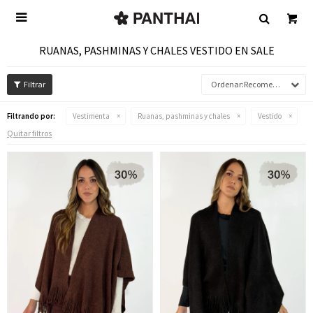

RUANAS, PASHMINAS Y CHALES VESTIDO EN SALE
Recomendados
Filtrando por:
Vestimenta
Ruanas, pashminas y chales
Vestido
Quitar filtros