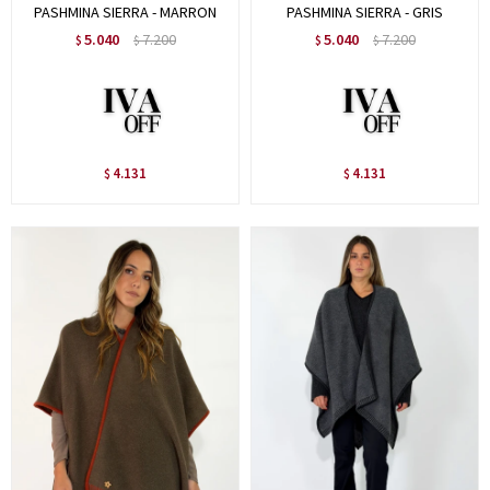
PASHMINA SIERRA - MARRON
PASHMINA SIERRA - GRIS
5.040
7.200
5.040
7.200
$
$
$
$
4.131
4.131
$
$