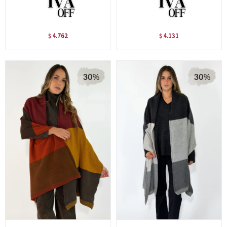
4.762
4.131
$
$