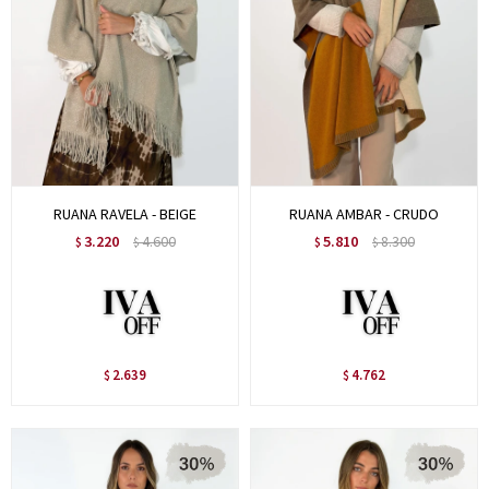
RUANA RAVELA - BEIGE
RUANA AMBAR - CRUDO
3.220
4.600
5.810
8.300
$
$
$
$
2.639
4.762
$
$