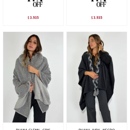
3.935
3.935
$
$