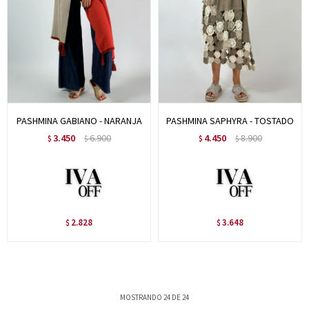
PASHMINA GABIANO - NARANJA
PASHMINA SAPHYRA - TOSTADO
3.450
6.900
4.450
8.900
$
$
$
$
2.828
3.648
$
$
MOSTRANDO
24
DE
24