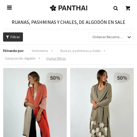

RUANAS, PASHMINAS Y CHALES, DE ALGODÓN EN SALE
Recomendados
Filtrando por:
Vestimenta
Ruanas, pashminas y chales
Quitar filtros
Composición:
Algodón