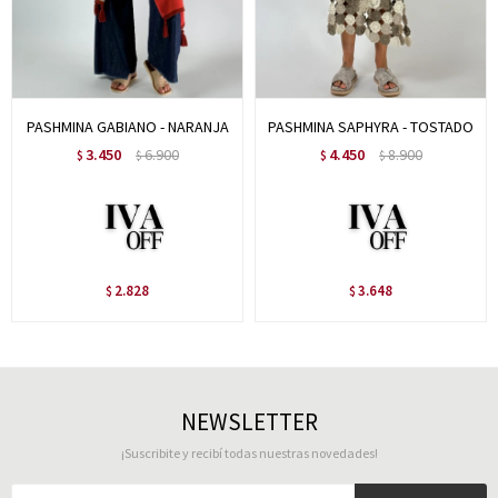
PASHMINA GABIANO - NARANJA
PASHMINA SAPHYRA - TOSTADO
3.450
6.900
4.450
8.900
$
$
$
$
2.828
3.648
$
$
NEWSLETTER
¡Suscribite y recibí todas nuestras novedades!