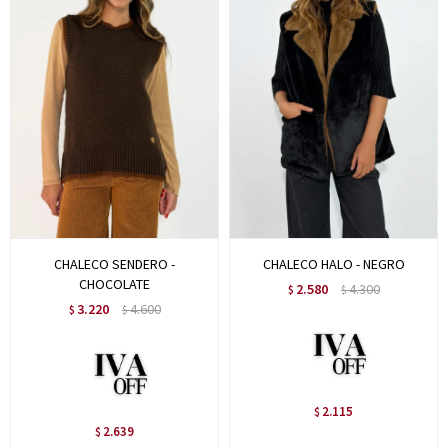
CHALECO SENDERO -
CHALECO HALO - NEGRO
CHOCOLATE
2.580
4.300
$
$
3.220
4.600
$
$
2.115
$
2.639
$