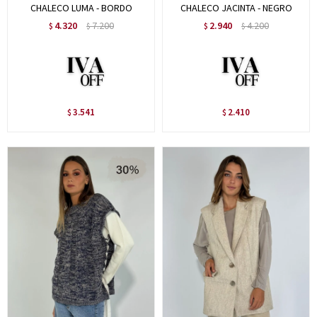
CHALECO LUMA - BORDO
CHALECO JACINTA - NEGRO
4.320
7.200
2.940
4.200
$
$
$
$
3.541
2.410
$
$