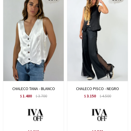
CHALECO TANA - BLANCO
CHALECO PISCO - NEGRO
1.480
3.700
3.150
4.500
$
$
$
$