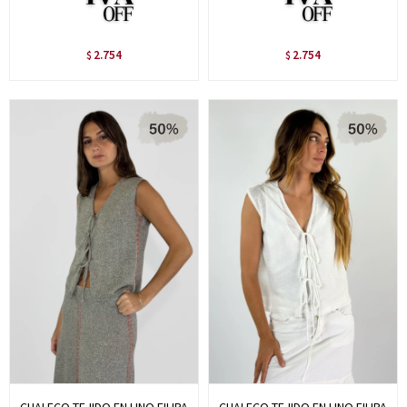
2.754
2.754
$
$