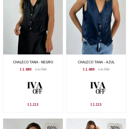
CHALECO TANA - NEGRO
CHALECO TANA - AZUL
1.480
3.700
1.480
3.700
$
$
$
$
1.213
1.213
$
$