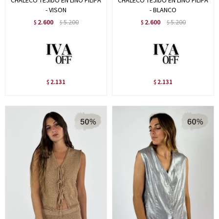
CHALECO TEJIDO EN LINO FILIPA
CHALECO TEJIDO EN LINO FILIPA
- VISON
- BLANCO
2.600
5.200
2.600
5.200
$
$
$
$
2.131
2.131
$
$