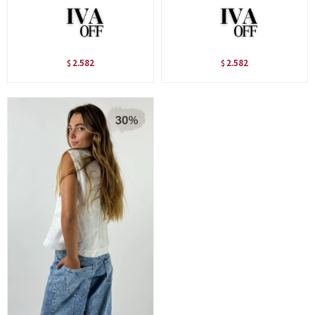
2.582
2.582
$
$