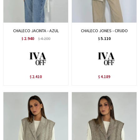
CHALECO JACINTA - AZUL
CHALECO JONES - CRUDO
2.940
4.200
5.110
$
$
$
2.410
4.189
$
$