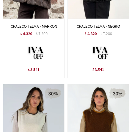
CHALECO TELMA - MARRON
CHALECO TELMA - NEGRO
4.320
7.200
4.320
7.200
$
$
$
$
3.541
3.541
$
$