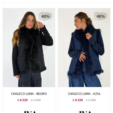
CHALECO LUMA - NEGRO
CHALECO LUMA - AZUL
4.320
7.200
4.320
7.200
$
$
$
$