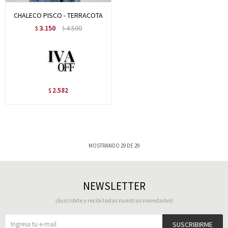
CHALECO PISCO - TERRACOTA
3.150
4.500
$
$
2.582
$
MOSTRANDO
29
DE
29
NEWSLETTER
¡Suscribite y recibí todas nuestras novedades!
SUSCRIBIRME