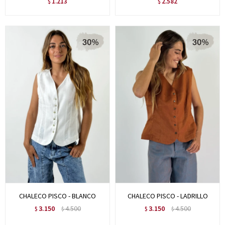
1.213
2.582
$
$
CHALECO PISCO - BLANCO
CHALECO PISCO - LADRILLO
3.150
4.500
3.150
4.500
$
$
$
$