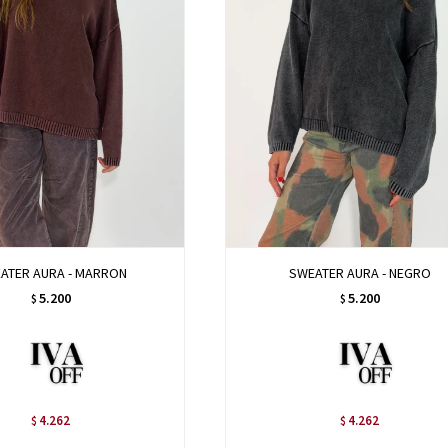
ATER AURA - MARRON
SWEATER AURA - NEGRO
5.200
5.200
$
$
4.262
4.262
$
$