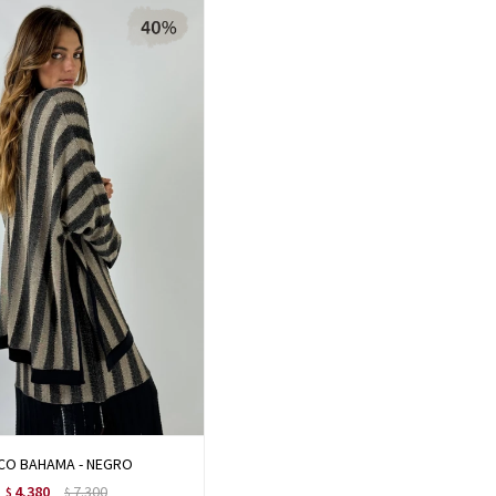
CO BAHAMA - NEGRO
4.380
7.300
$
$