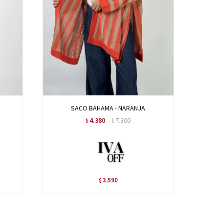
SACO BAHAMA - NARANJA
4.380
7.300
$
$
3.590
$