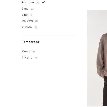
Algodón
(10)
Lana
(39)
Lino
(3)
Poliéster
(10)
Viscosa
(47)
Temporada
Verano
(6)
Invierno
(4)