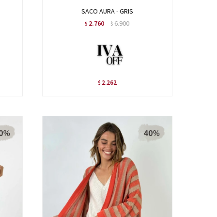
SACO AURA - GRIS
2.760
6.900
$
$
2.262
$