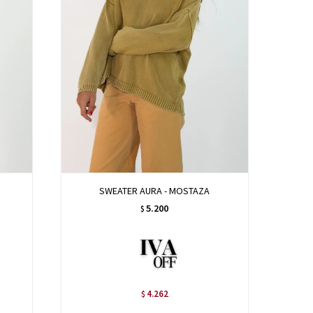
SWEATER AURA - MOSTAZA
5.200
$
4.262
$