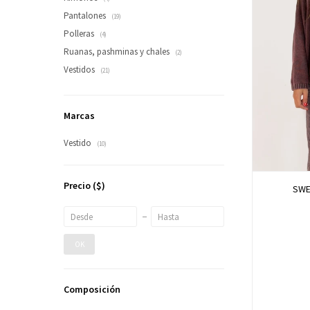
Pantalones
(19)
Polleras
(4)
Ruanas, pashminas y chales
(2)
Vestidos
(21)
Marcas
Vestido
(10)
Precio
($)
SWE
OK
Composición