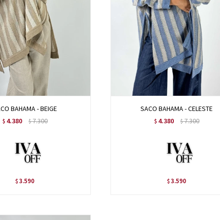
CO BAHAMA - BEIGE
SACO BAHAMA - CELESTE
4.380
7.300
4.380
7.300
$
$
$
$
3.590
3.590
$
$