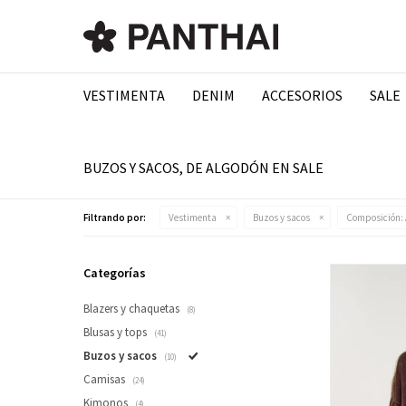
VESTIMENTA
DENIM
ACCESORIOS
SALE
BUZOS Y SACOS, DE ALGODÓN EN SALE
Filtrando por:
Vestimenta
Buzos y sacos
Composición:
Categorías
Blazers y chaquetas
(8)
Blusas y tops
(41)
Buzos y sacos
(10)
Camisas
(24)
Kimonos
(4)