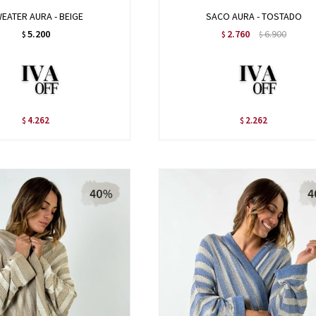
EATER AURA - BEIGE
SACO AURA - TOSTADO
5.200
2.760
6.900
$
$
$
4.262
2.262
$
$