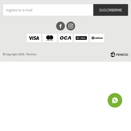
SUSCRIBIRME


© Copyright 2026 / Panthai
Fenicio