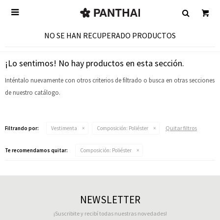

NO SE HAN RECUPERADO PRODUCTOS
¡Lo sentimos! No hay productos en esta sección.
Inténtalo nuevamente con otros criterios de filtrado o busca en otras secciones
de nuestro catálogo.
Quitar filtros
Filtrando por:
Vestimenta
Composición:
Poliéster
Te recomendamos quitar:
Composición:
Poliéster
NEWSLETTER
¡Suscribite y recibí todas nuestras novedades!