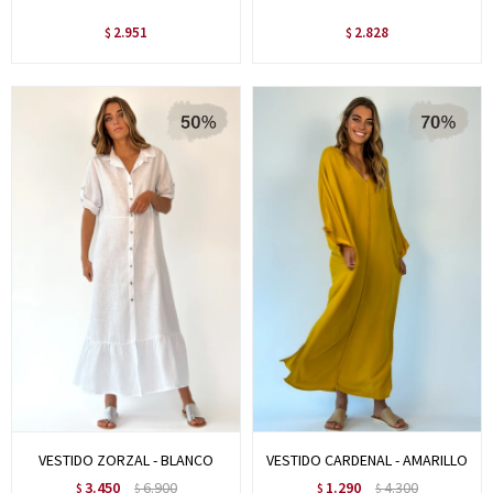
2.951
2.828
$
$
VESTIDO ZORZAL - BLANCO
VESTIDO CARDENAL - AMARILLO
3.450
6.900
1.290
4.300
$
$
$
$