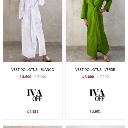
VESTIDO LOTUS - BLANCO
VESTIDO LOTUS - VERDE
3.600
7.200
3.600
7.200
$
$
$
$
2.951
2.951
$
$