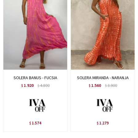
SOLERA BANUS - FUCSIA
SOLERA MIRANDA - NARANJA
1.920
4.800
1.560
3.900
$
$
$
$
1.574
1.279
$
$