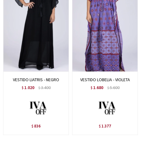
VESTIDO LIATRIS - NEGRO
VESTIDO LOBELIA - VIOLETA
1.020
3.400
1.680
5.600
$
$
$
$
836
1.377
$
$