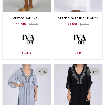
VESTIDO SARI - AZUL
VESTIDO GARDENIA - BLANCO
1.680
4.200
1.080
3.600
$
$
$
$
1.377
885
$
$