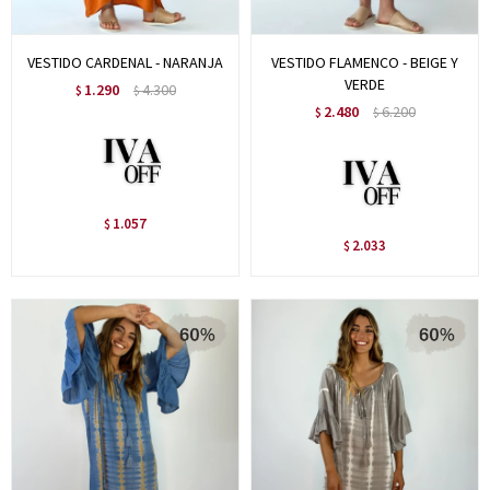
VESTIDO CARDENAL - NARANJA
VESTIDO FLAMENCO - BEIGE Y
VERDE
1.290
4.300
$
$
2.480
6.200
$
$
1.057
$
2.033
$