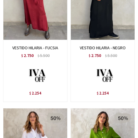
VESTIDO HILARIA - FUCSIA
VESTIDO HILARIA - NEGRO
2.750
5.500
2.750
5.500
$
$
$
$
2.254
2.254
$
$