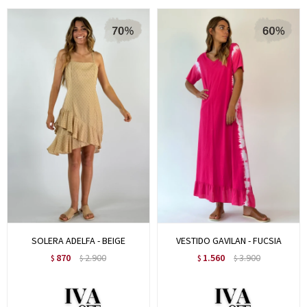
SOLERA ADELFA - BEIGE
VESTIDO GAVILAN - FUCSIA
870
2.900
1.560
3.900
$
$
$
$