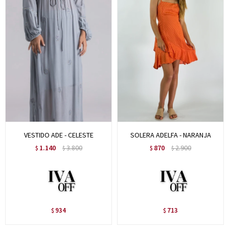
VESTIDO ADE - CELESTE
SOLERA ADELFA - NARANJA
1.140
3.800
870
2.900
$
$
$
$
934
713
$
$