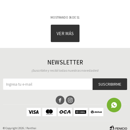
MOSTRANDO
36
DE
51
VER MÁS
NEWSLETTER
¡Suscribite y recibí todas nuestras novedades!
SUSCRIBIRME


© Copyright 2026 / Panthai