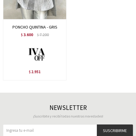
PONCHO QUINTINA - GRIS
3.600
7.200
$
$
2.951
$
NEWSLETTER
¡Suscribite y recibí todas nuestras novedades!
SUSCRIBIRME