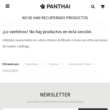

NO SE HAN RECUPERADO PRODUCTOS
¡Lo sentimos! No hay productos en esta sección.
Inténtalo nuevamente con otros criterios de filtrado o busca en otras secciones
de nuestro catálogo.
Filtrando por:
Vestimenta
Camisas
Composición:
Rayon
Quitar filtros
NEWSLETTER
¡Suscribite y recibí todas nuestras novedades!