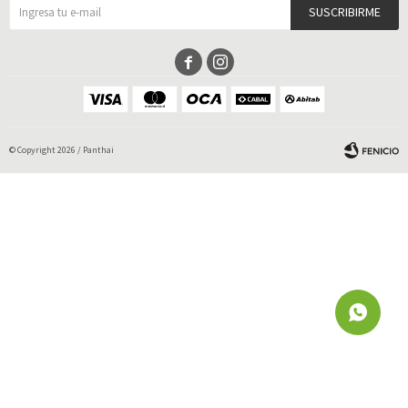
SUSCRIBIRME


© Copyright 2026 / Panthai
Fenicio