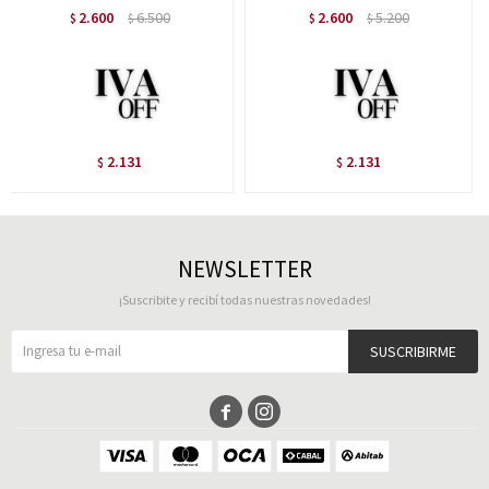
2.600
6.500
2.600
5.200
$
$
$
$
2.131
2.131
$
$
NEWSLETTER
¡Suscribite y recibí todas nuestras novedades!
SUSCRIBIRME

