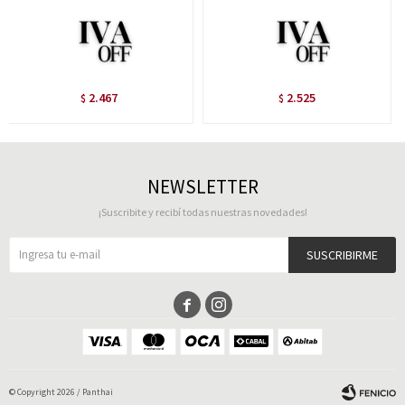
2.467
2.525
$
$
NEWSLETTER
¡Suscribite y recibí todas nuestras novedades!
SUSCRIBIRME


© Copyright 2026 / Panthai