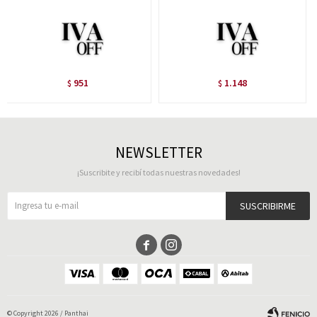
951
1.148
$
$
NEWSLETTER
¡Suscribite y recibí todas nuestras novedades!
SUSCRIBIRME


© Copyright 2026 / Panthai