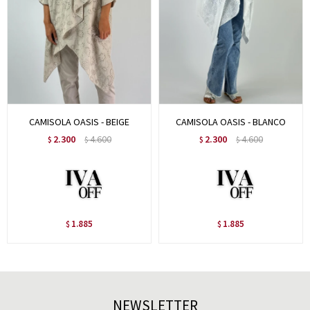
CAMISOLA OASIS - BEIGE
CAMISOLA OASIS - BLANCO
2.300
4.600
2.300
4.600
$
$
$
$
1.885
1.885
$
$
NEWSLETTER