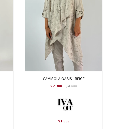
CAMISOLA OASIS - BEIGE
2.300
4.600
$
$
1.885
$