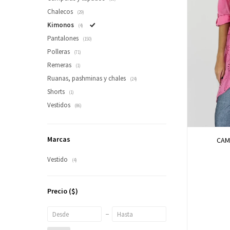
Chalecos
(29)
Kimonos
(4)
Pantalones
(150)
Polleras
(71)
Remeras
(1)
Ruanas, pashminas y chales
(24)
Shorts
(1)
Vestidos
(86)
Marcas
CAM
Vestido
(4)
Precio
($)