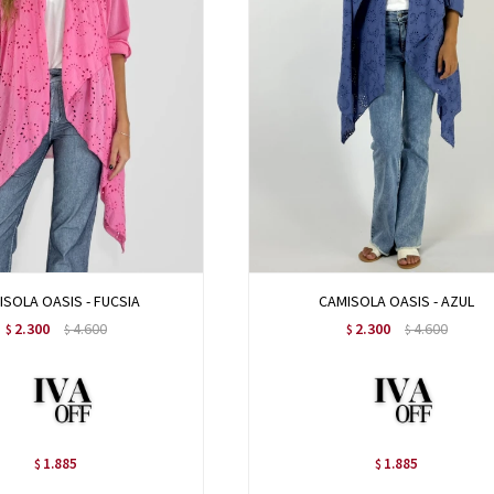
ISOLA OASIS - FUCSIA
CAMISOLA OASIS - AZUL
2.300
4.600
2.300
4.600
$
$
$
$
1.885
1.885
$
$