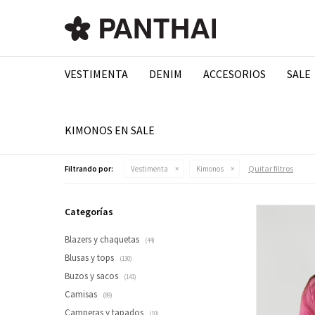
VESTIMENTA
DENIM
ACCESORIOS
SALE
KIMONOS EN SALE
Quitar filtros
Filtrando por:
Vestimenta
Kimonos
Categorías
Blazers y chaquetas
(44)
Blusas y tops
(130)
Buzos y sacos
(141)
Camisas
(89)
Camperas y tapados
(10)