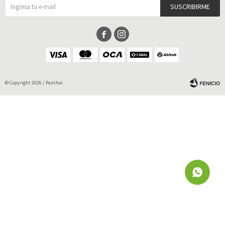
SUSCRIBIRME


© Copyright 2026 / Panthai
Fenicio