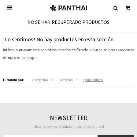

NO SE HAN RECUPERADO PRODUCTOS
¡Lo sentimos! No hay productos en esta sección.
Inténtalo nuevamente con otros criterios de filtrado o busca en otras secciones
de nuestro catálogo.
Quitar filtros
Filtrando por:
Vestimenta
Remeras
NEWSLETTER
¡Suscribite y recibí todas nuestras novedades!